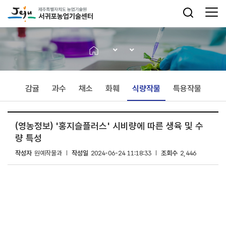
감귤
과수
채소
화훼
식량작물
특용작물
(영농정보) '홍지슬플러스' 시비량에 따른 생육 및 수
량 특성
작성자
원예작물과
작성일
2024-06-24 11:18:33
조회수
2,446