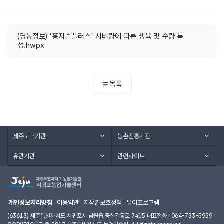
(영농정보) '홍지슬플러스' 시비량에 따른 생육 및 수량 특
성.hwpx
목록
제주도내기관
농촌진흥기관
유관기관
관련사이트
개인정보처리방침
이용약관
저작권보호정책
뷰어프로그램
(63613) 제주특별자치도 서귀포시 남원읍 중산간동로 7415 대표전화 : 064-733-5959