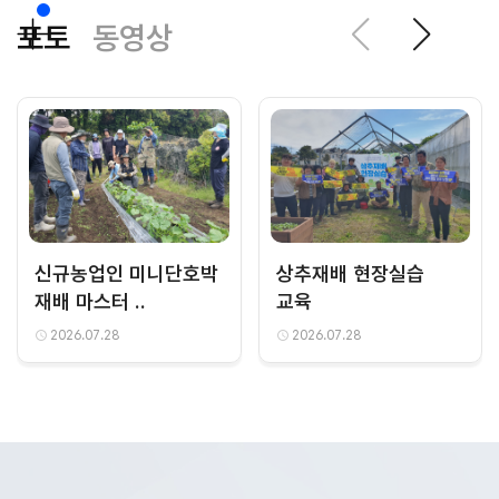
포토
동영상
신규농업인 미니단호박
상추재배 현장실습
재배 마스터 ..
교육
2026.07.28
2026.07.28