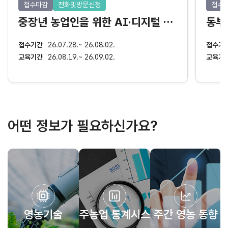
접수마감
전화및방문신청
접수
중장년 농업인을 위한 AI·디지털 생활 역량강화 교육
접수기간
26.07.28.~ 26.08.02.
접수기
교육기간
26.08.19.~ 26.09.02.
교육기
어떤 정보가 필요하신가요?
영농기술
제주농업 통계시스템
주간 영농 동향