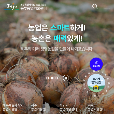
농업은
스마트
하게!
농촌은
매력
있게!
제주의 미래 생명농업을 만들어 나가겠습니다.
제주특별자치도
제주
서귀포
서부
농업기술원
농업기술센터
농업기술센터
농업기술센터