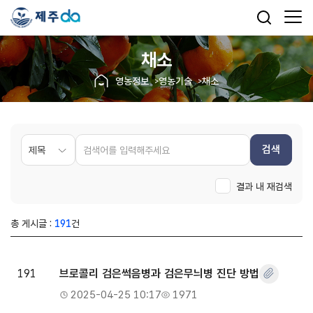
채소
영농정보
영농기술
채소
검색
결과 내 재검색
총 게시글 :
191
건
191
브로콜리 검은썩음병과 검은무늬병 진단 방법
2025-04-25 10:17
1971