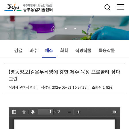
감귤
과수
채소
화훼
식량작물
특용작물
(영농정보)검은무늬병에 강한 제주 육성 브로콜리 삼다
그린
작성자
원예작물과
작성일
2024-06-21 16:37:12
조회수
1,824