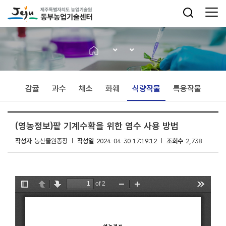
감귤
과수
채소
화훼
식량작물
특용작물
(영농정보)팥 기계수확을 위한 염수 사용 방법
작성자
농산물원종장
작성일
2024-04-30 17:19:12
조회수
2,738