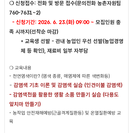
❍ 신청접수: 전화 및 방문 접수(문의전화 농촌자원팀
760-7631~2)
- 신청기간: 2026. 6. 23.(화) 09:00 ~
모집인원 충
족 시까지(선착순 마감)
* 교육생 선발 - 관내 농업인 우선 선발(농업경영
체 등 확인), 재료비 일부 자부담
❍ 교육내용
- 천연염색이란? (염색 종류, 매염제에 따른 색변화등)
감염색 기초 이론 및 감염색 실습 (인견이불 감염색)
-
- 감염색천을 활용한 생활 소품 만들기 실습 (다용도
앞치마 만들기)
- 농작업 안전재해예방(근골격계질환등) 및 온열질환예방 교
육