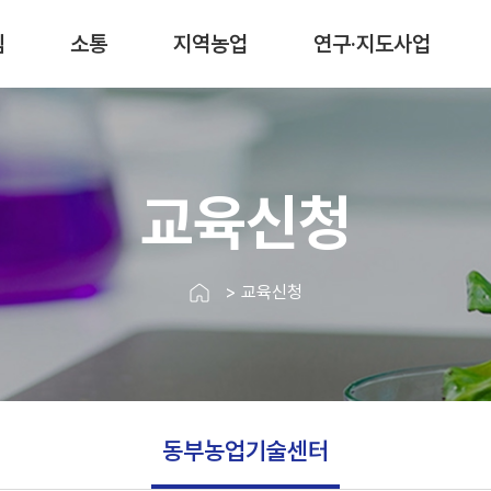
림
소통
지역농업
연구·지도사업
교육신청
> 교육신청
동부농업기술센터