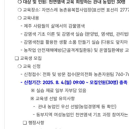
❍ 대상 및 인원: 천연염색 교육 희망하는 관내 농업인 30명
❍ 교육장소: 자연스레 농촌융복합사업장(표선면 표선리 2777
❍ 교육내용
- 제주 사람들의 삶에서의 감물염색
- 감염색 기초 이론 및 감염색 실습 (문양법, 염색법, 관리법
- 감염색천을 활용한 생활 소품 만들기 실습 (다용도 앞치마
- 농작업 안전재해예방(근골격계질환등) 및 온열질환예방 
❏ 교육생 모집
❍ 교육 신청
- 신청접수: 전화 및 방문 접수(문의전화 농촌자원팀 760-76
- 신청기간: 2025. 8. 4.(월) 09:00 ~ 모집인원(30명) 
※ 실습 재료 일부 자부담 있음
※ 교육생 선발 유의사항
- 관내 농업인 우선 선발(농업경영체 등 확인)
- 동부지역 여성농업인 천연염색 기초 과정 참여자는
❏ 행정사항