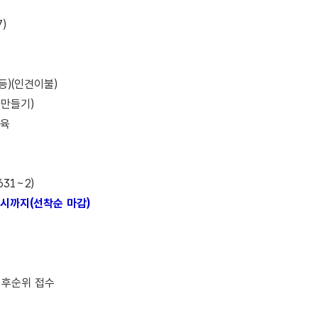
)
등)(인견이불)
 만들기)
교육
31~2)
충족 시까지(선착순 마감)
 후순위 접수