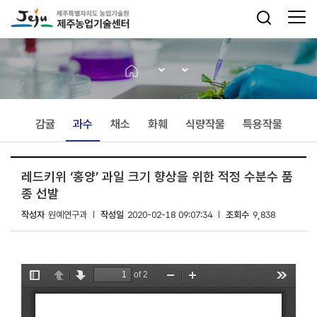
감귤
과수
채소
화훼
식량작물
특용작물
레드키위 ‘홍양’ 과일 크기 향상을 위한 적정 수분수 품
종 선발
작성자
원예연구과
작성일
2020-02-18 09:07:34
조회수
9,838