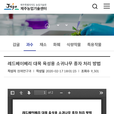
감귤
과수
채소
화훼
식량작물
특용작물
레드베이베리 대목 육성용 소귀나무 종자 처리 방법
작성자
원예연구과
작성일
2020-02-17 18:01:23
조회수
9,301