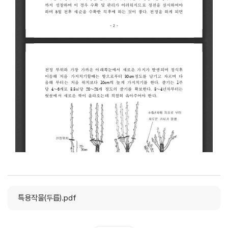
특용작물(두릅).pdf