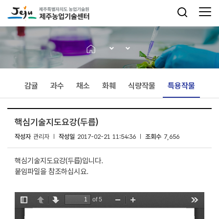
감귤
과수
채소
화훼
식량작물
특용작물
핵심기술지도요강(두릅)
작성자
관리자
작성일
2017-02-21 11:54:36
조회수
7,656
핵심기술지도요강(두릅)입니다.
붙임파일을 참조하십시요.