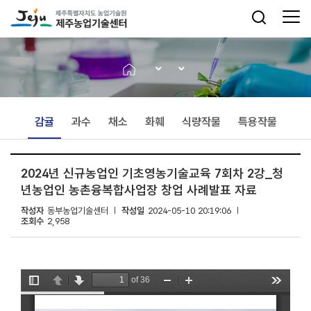
감귤
과수
채소
화훼
식량작물
특용작물
2024년 신규농업인 기초영농기술교육 7회차 2강_청
년농업인 농촌융복합사업장 창업 사례발표 자료
작성자
동부농업기술센터
작성일
2024-05-10 20:19:06
조회수
2,958