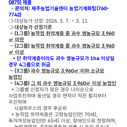
0875) 제출
- 문의처: 제주농업기술센터 농업기계화팀(760-
7742)
❍ 대상농가 선정: 2026. 3. 7. ~ 3. 11.
❍
대상농가 선정기준
- (1그룹)
농작업 취약계층 중 과수 영농규모 3,960
㎡ 미만
- (2그룹)
농작업 취약계층 중 과수 영농규모 3,960
㎡ 이상
* 단 취약계층이라도 과수 영농규모가 1ha 이상일
경우 4그룹으로 취급
- (3그룹)
과수 영농규모 3,960㎡ 이하 소규모
농업인
- (4그룹)
그 외 과수 영농규모 3,960㎡ 이상 농업인
* 그룹별 신청자가 많은 경우 나이순으로
사업추진하며 동년일 경우 면적이 작은 필지부터
추진하며
시설하우스의 경우 후순위
* 농작업 취약계층은 고령농업인(만 70세),
독거여성농업인(만 65세) 이상, 장애인으로 한정하며,
농업경영체, 주민등록등본 제출 시 동일 주소내