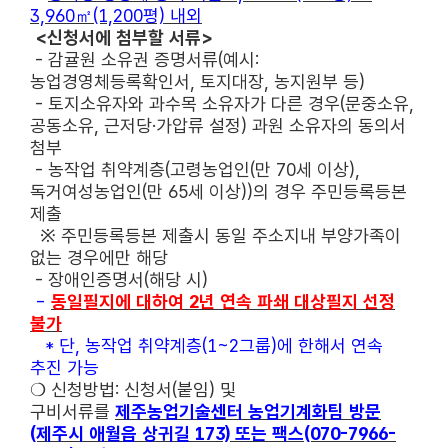
3,960㎡(1,200평) 내외
<신청서에 첨부할 서류>
- 감귤원 소유권 증명서류(예시:
농업경영체등록확인서, 토지대장, 농지원부 등)
- 토지소유자와 과수목 소유자가 다른 경우(문중소유,
공동소유, 근저당·가압류 설정) 과원 소유자의 동의서
첨부
- 농작업 취약계층(고령농업인(만 70세 이상),
독거여성농업인(만 65세 이상))의 경우 주민등록등본
제출
※ 주민등록등본 제출시 동일 주소지내 부양가족이
없는 경우에만 해당
- 장애인증명서(해당 시)
-
동일필지에 대하여 2년 연속 파쇄 대상필지 선정
불가
* 단, 농작업 취약계층(1~2그룹)에 한해서 연속
추진 가능
❍ 신청방법: 신청서(붙임) 및
구비서류를
제주농업기술센터 농업기계화팀 방문
(제주시 애월읍 상귀길 173) 또는 팩스(070-7966-