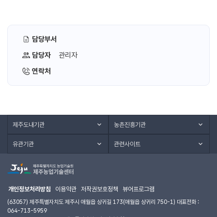
담당부서
담당자
관리자
연락처
제주도내기관
농촌진흥기관
유관기관
관련사이트
개인정보처리방침
이용약관
저작권보호정책
뷰어프로그램
(63057) 제주특별자치도 제주시 애월읍 상귀길 173(애월읍 상귀리 750-1) 대표전화 :
064-713-5959