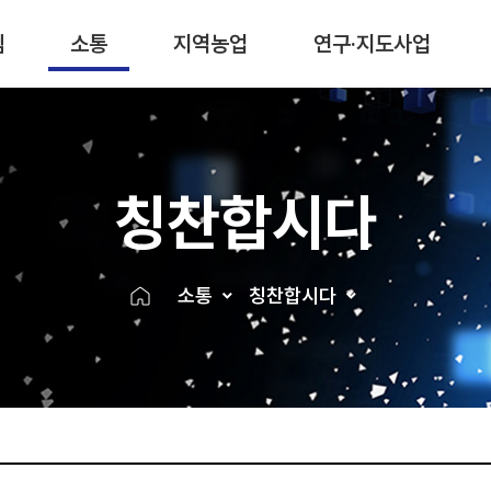
림
소통
지역농업
연구·지도사업
칭찬합시다
소통
칭찬합시다