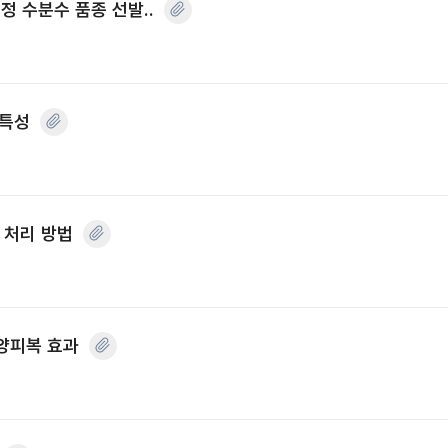
적정 수분수 품종 선발..
 특성
 처리 방법
양피복 효과