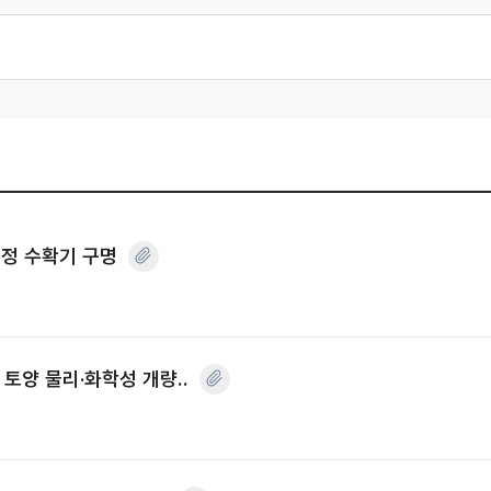
적정 수확기 구명
토양 물리·화학성 개량..