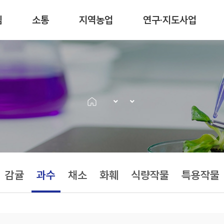
림
소통
지역농업
연구·지도사업
감귤
과수
채소
화훼
식량작물
특용작물