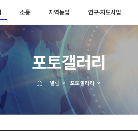
림
소통
지역농업
연구·지도사업
포토갤러리
알림
포토갤러리