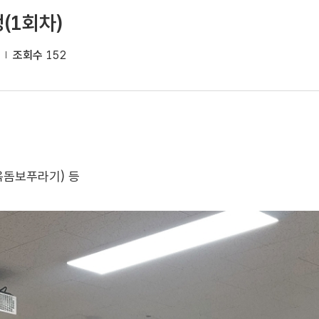
(1회차)
조회수
152
 옥돔보푸라기) 등