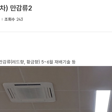
차) 만감류2
조회수
243
만감류(레드향, 황금향) 5~6월 재배기술 등