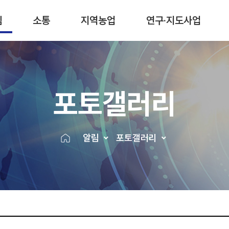
림
소통
지역농업
연구·지도사업
포토갤러리
알림
포토갤러리