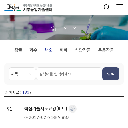
감귤
과수
채소
화훼
식량작물
특용작물
검색
총 게시글 :
191
건
91
핵심기술지도요강(비트)
2017-02-21
9,887