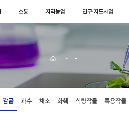
림
소통
지역농업
연구·지도사업
감귤
과수
채소
화훼
식량작물
특용작물