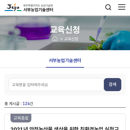
교육신청
> 교육신청
서부농업기술센터
검색
총 게시글 :
124
건
교육종료
2021년 안전농산물 생산을 위한 친환경농업 실천교