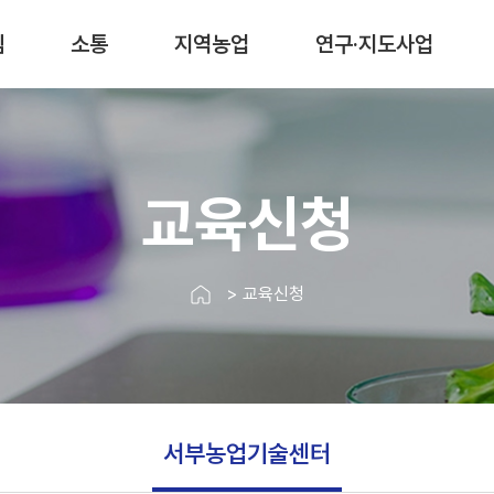
림
소통
지역농업
연구·지도사업
교육신청
> 교육신청
서부농업기술센터