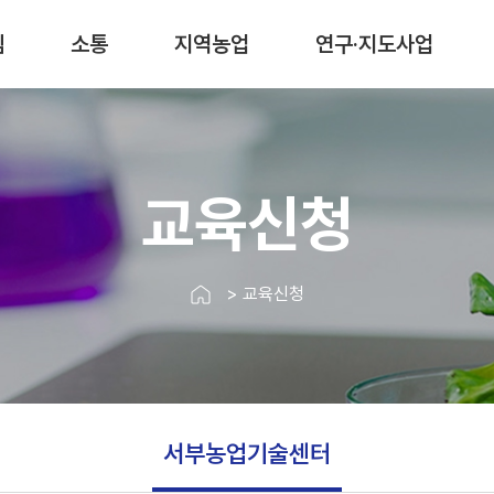
림
소통
지역농업
연구·지도사업
교육신청
> 교육신청
서부농업기술센터