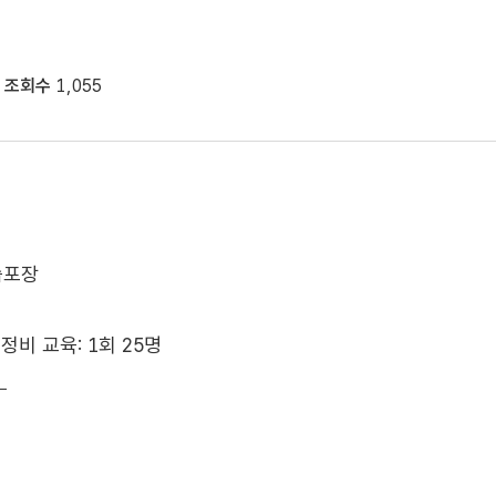
조회수
1,055
습포장
정비 교육: 1회 25명
수