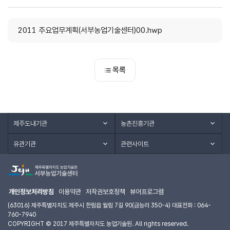
2011 주요업무계획(서부농업기술센터)00.hwp
목록
제주도내기관
농촌진흥기관
유관기관
관련사이트
개인정보처리방침
이용약관
저작권보호정책
뷰어프로그램
(63016) 제주특별자치도 제주시 한림읍 월림 7길 90(금능리 350-4) 대표전화 : 064-
760-7940
COPYRIGHT © 2017 제주특별자치도 농업기술원. All rights reserved.