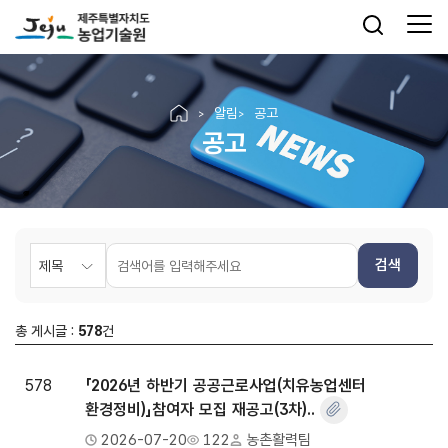
알림
공고
공고
검색
총 게시글 :
578
건
578
「2026년 하반기 공공근로사업(치유농업센터
환경정비)」참여자 모집 재공고(3차)..
2026-07-20
122
농촌활력팀