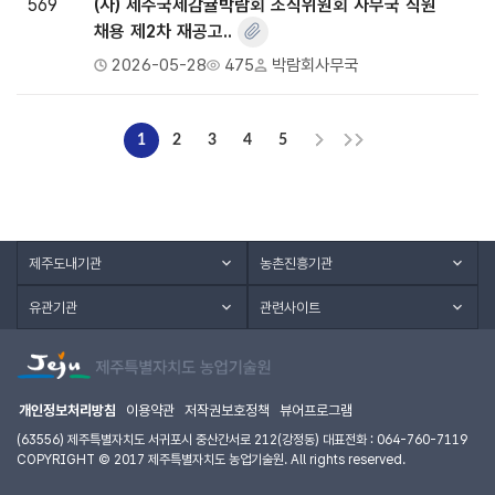
569
(사) 제주국제감귤박람회 조직위원회 사무국 직원
채용 제2차 재공고..
2026-05-28
475
박람회사무국
1
2
3
4
5
제주도내기관
농촌진흥기관
유관기관
관련사이트
개인정보처리방침
이용약관
저작권보호정책
뷰어프로그램
(63556) 제주특별자치도 서귀포시 중산간서로 212(강정동) 대표전화 : 064-760-7119
COPYRIGHT © 2017 제주특별자치도 농업기술원. All rights reserved.