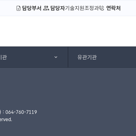
담당부서
담당자
기술지원조정과
연락처
기관
유관기관
 064-760-7119
rved.