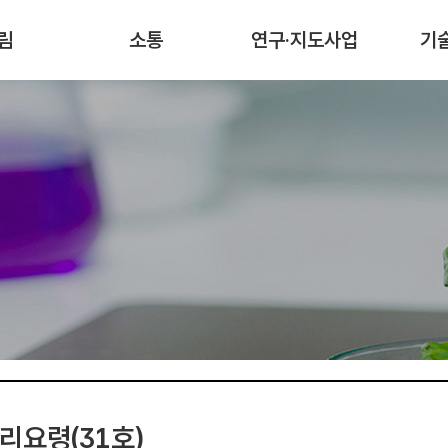
림
소통
연구·지도사업
기
리요령(31호)