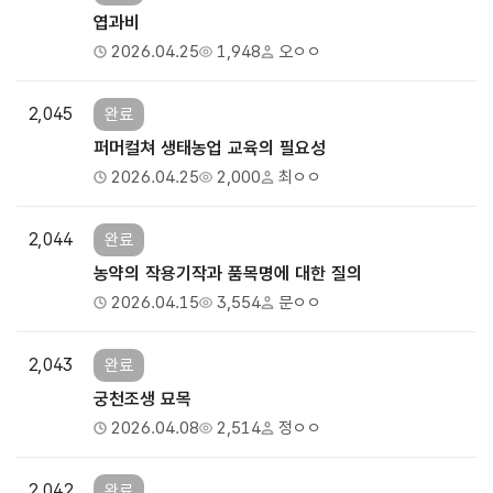
엽과비
2026.04.25
1,948
오ㅇㅇ
2,045
완료
퍼머컬쳐 생태농업 교육의 필요성
2026.04.25
2,000
최ㅇㅇ
2,044
완료
농약의 작용기작과 품목명에 대한 질의
2026.04.15
3,554
문ㅇㅇ
2,043
완료
궁천조생 묘목
2026.04.08
2,514
정ㅇㅇ
2,042
완료