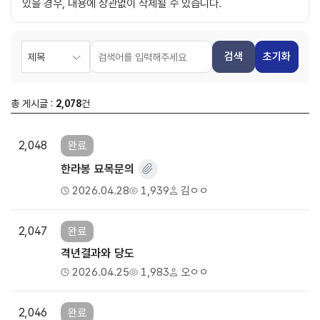
있을 경우, 내용에 상관없이 삭제될 수 있습니다.
검색
초기화
총 게시글 :
2,078
건
2,048
완료
한라봉 묘목문의
2026.04.28
1,939
김ㅇㅇ
2,047
완료
격년결과와 당도
2026.04.25
1,983
오ㅇㅇ
2,046
완료