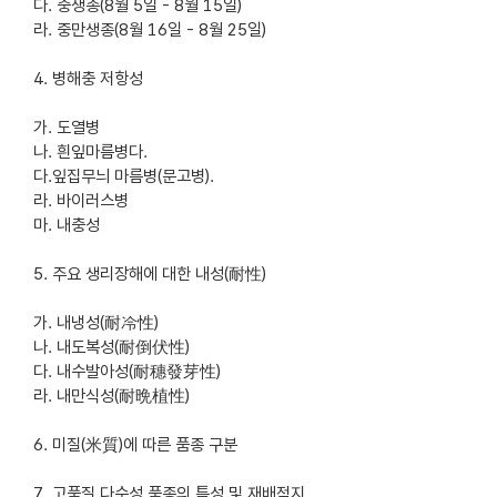
다. 중생종(8월 5일 - 8월 15일)
라. 중만생종(8월 16일 - 8월 25일)
4. 병해충 저항성
가. 도열병
나. 흰잎마름병다.
다.잎집무늬 마름병(문고병).
라. 바이러스병
마. 내충성
5. 주요 생리장해에 대한 내성(耐性)
가. 내냉성(耐冷性)
나. 내도복성(耐倒伏性)
다. 내수발아성(耐穗發芽性)
라. 내만식성(耐晩植性)
6. 미질(米質)에 따른 품종 구분
7. 고품질 다수성 품종의 특성 및 재배적지