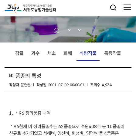
감귤
과수
채소
화훼
식량작물
특용작물
벼 품종의 특성
작성자
문헌팔
작성일
2001-07-09 00:00:01
조회수
4,934
1. ＇96 장려품종 내역
＇96현재 벼 장려품종수는 62품종으로 수원408호 등 10품종이
신규로 추가되었고 서해벼, 영산벼, 화청벼, 영덕벼 등 4품종은