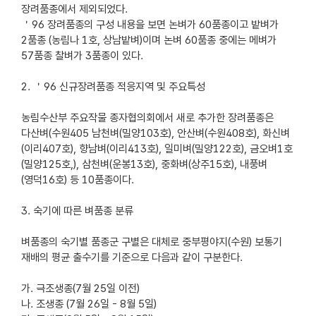
장려품종에서 제외되었다.
＇96 장려품종의 구성 내용을 보면 논벼가 60품종이고 밭벼가
2품종 (농림나 1호, 상남밭벼)이며 논벼 60품종 중에는 메벼가
57품종 찰벼가 3품종이 있다.
2. ＇96 신규장려품종 적응지역 및 주요특성
농림수산부 주요작물 종자협의회에서 새로 추가한 장려품종은
다산벼(수원405 남천벼(밀양103호), 안산벼(수원408호), 화신벼
(이리407호), 향남벼(이리413호), 일미벼(밀양122호), 금오벼1호
(밀양125호,), 삼천벼(운봉13호), 중화벼(상주15호), 내풍벼
(영덕16호) 등 10품종이다.
3. 숙기에 따른 벼품종 분류
벼품종의 숙기별 품종군 구별은 대체로 중부평야지(수원) 보통기
재배의 평균 출수기를 기준으로 다음과 같이 구분한다.
가. 극조생종(7월 25일 이전)
나. 조생종 (7월 26일 - 8월 5일)