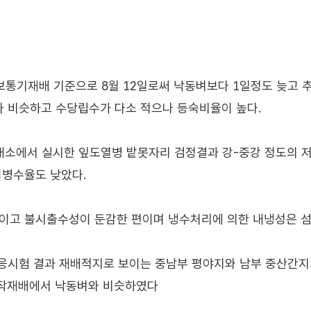
 보통기재배 기준으로 8월 12일로써 낙동벼보다 1일정도 늦고 
와 비슷하고 수당립수가 다소 적으나 등숙비율이 높다.
9개소에서 실시한 잎도열병 밭못자리 검정결과 강-중강 정도의 저
이병수율도 낮았다.
편이고 불시출수성이 둔감한 편이며 냉수처리에 의한 내냉성은 
역적응시험 결과 재배적지로 보이는 중남부 평야지와 남부 중산간
모작재배에서 낙동벼와 비슷하였다