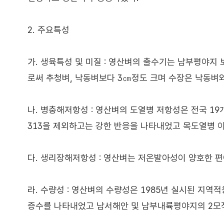
2. 주요특성
가. 생육특성 및 미질 : 영산벼의 출수기는 남부평야지
로써 추청벼, 낙동벼보다 3㎝정도 크며 수장은 낙동벼
나. 병충해저항성 : 영산벼의 도열병 저항성은 전국 1
313을 제외하고는 강한 반응을 나타내었고 목도열병 
다. 생리장해저항성 : 영산벼는 저온발아성이 양호한 
라. 수량성 : 영산벼의 수량성은 1985년 실시된 지
증수를 나타내었고 남서해안 및 남부내륙평야지의 2