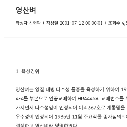
영산벼
작성자
신헌탁
작성일
2001-07-12 00:00:01
조회수
4,
1. 육성경위
영산벼는 양질 내병 다수성 품종을 육성하기 위하여 19
4-4를 부본으로 인공교배하여 HR4445의 교배번호를 
가지면서 다수성임이 인정되어 이리367호로 계통명을 
우수성이 인정되어 1985년 11월 주요작물 종자심의
결정하고 영산벼라 명명하였다.