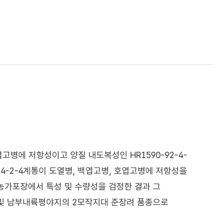
병에 저항성이고 양질 내도복성인 HR1590-92-4-
14-2-4계통이 도열병, 백엽고병, 호엽고병에 저항성을
농가포장에서 특성 및 수량성을 검정한 결과 그
 및 남부내륙평야지의 2모작지대 준장려 품종으로