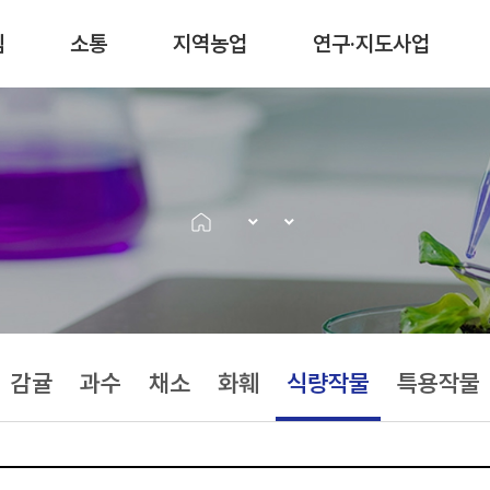
림
소통
지역농업
연구·지도사업
감귤
과수
채소
화훼
식량작물
특용작물