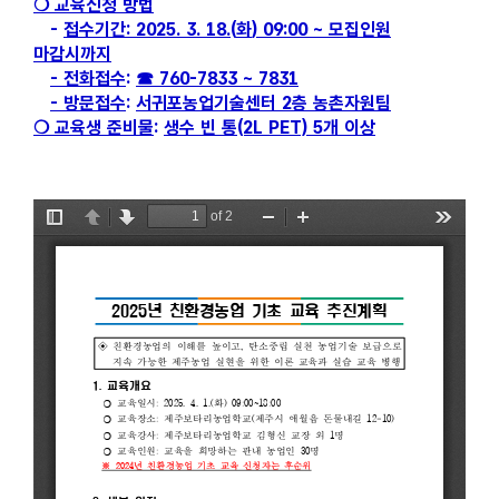
❍
교육신청 방법
-
접수기간
: 2025. 3. 18.(
화
) 09:00 ~
모집인원
마감시까지
-
전화접수
:
☎
760-7833 ~ 7831
-
방문접수
:
서귀포농업기술센터
2
층 농촌자원팀
❍
교육생 준비물
:
생수 빈 통
(2L PET) 5
개 이상