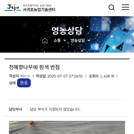
영농상담
소통
영농상담
천혜향나무에 흰색 반점
작성자
허ㅇㅇ
작성일
2025-07-07 07:26:51
조회수
1,428 회
완료
상태
담당부서
담당 부서가 지정되지 않았습니다.