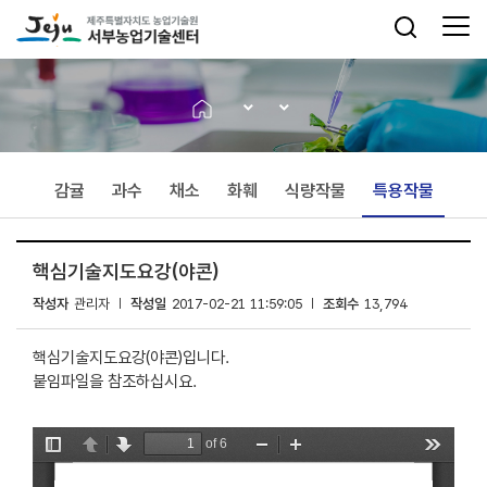
감귤
과수
채소
화훼
식량작물
특용작물
핵심기술지도요강(야콘)
작성자
관리자
작성일
2017-02-21 11:59:05
조회수
13,794
핵심기술지도요강(야콘)입니다.
붙임파일을 참조하십시요.