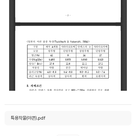
특용작물(야콘).pdf