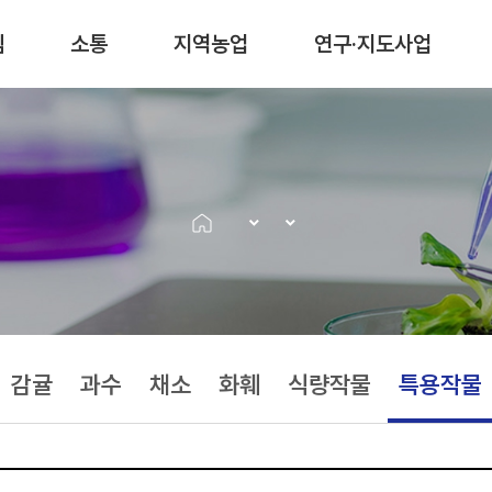
림
소통
지역농업
연구·지도사업
감귤
과수
채소
화훼
식량작물
특용작물