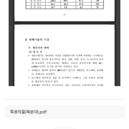
특용작물(복분자).pdf