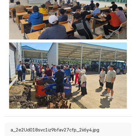
a_2e2Ud018svc1iz9bfav27cfp_2ii6y4.jpg