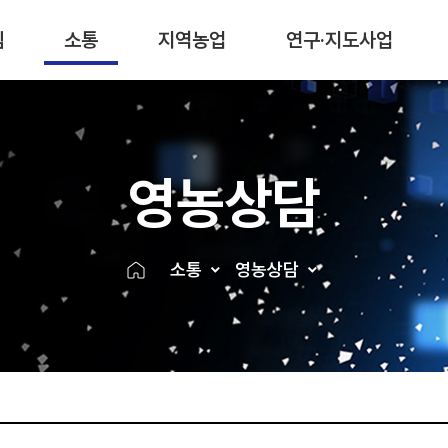
림
소통
지역농업
연구·지도사업
영농상담
소통
영농상담