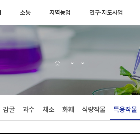
림
소통
지역농업
연구·지도사업
감귤
과수
채소
화훼
식량작물
특용작물