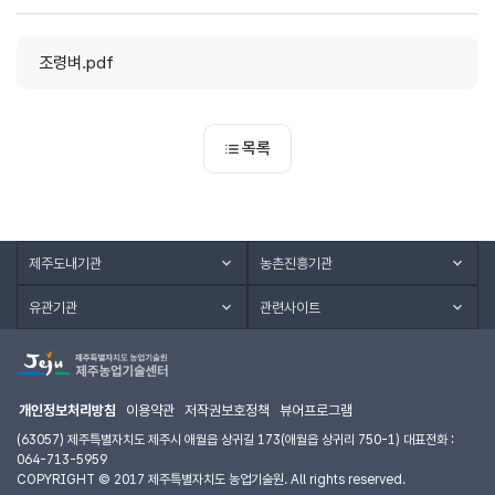
조령벼.pdf
목록
제주도내기관
농촌진흥기관
유관기관
관련사이트
개인정보처리방침
이용약관
저작권보호정책
뷰어프로그램
(63057) 제주특별자치도 제주시 애월읍 상귀길 173(애월읍 상귀리 750-1) 대표전화 :
064-713-5959
COPYRIGHT © 2017 제주특별자치도 농업기술원. All rights reserved.