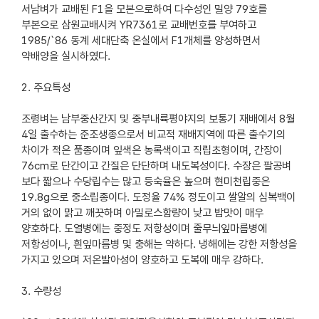
서남벼가 교배된 F1을 모본으로하여 다수성인 밀양 79호를
부본으로 삼원교배시켜 YR7361로 교배번호를 부여하고
1985/`86 동계 세대단축 온실에서 F1개체를 양성하면서
약배양을 실시하였다.
2. 주요특성
조령벼는 남부중산간지 및 중부내륙평야지의 보통기 재배에서 8월
4일 출수하는 준조생종으로서 비교적 재배지역에 따른 출수기의
차이가 적은 품종이며 잎색은 농록색이고 직립초형이며, 간장이
76cm로 단간이고 간질은 단단하며 내도복성이다. 수장은 팔공벼
보다 짧으나 수당립수는 많고 등숙율은 높으며 현미천립중은
19.8g으로 중소립종이다. 도정율 74% 정도이고 쌀알의 심복백이
거의 없이 맑고 깨끗하며 아밀로스함량이 낮고 밥맛이 매우
양호하다. 도열병에는 중정도 저항성이며 줄무늬잎마름병에
저항성이나, 흰잎마름병 및 충해는 약하다. 냉해에는 강한 저항성을
가지고 있으며 저온발아성이 양호하고 도복에 매우 강하다.
3. 수량성