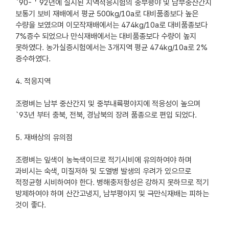
`90-＇92년에 실시된 지역적응시험의 중부평야 및 남부중산간지
보통기 보비 재배에서 평균 500kg/10a로 대비품종보다 높은
수량을 보였으며 이모작재배에서는 474kg/10a로 대비품종보다
7%증수 되었으나 만식재배에서는 대비품종보다 수량이 높지
못하였다. 농가실증시험에서는 3개지역 평균 474kg/10a로 2%
증수하였다.
4. 적응지역
조령벼는 남부 중산간지 및 중부내륙평야지에 적응성이 높으며
`93년 부터 충북, 전북, 경남북의 장려 품종으로 편입 되었다.
5. 재배상의 유의점
조령벼는 잎색이 농녹색이므로 적기시비에 유의하여야 하며
과비시는 숙색, 미질저하 및 도열병 발생의 우려가 있으므로
적정균형 시비하여야 한다. 병해충저항성은 강하지 못하므로 적기
방제하여야 하며 산간고냉지, 남부평야지 및 극만식재배는 피하는
것이 좋다.