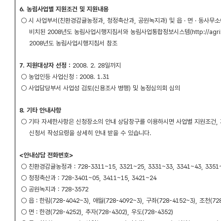
6. 농림사업별 지원조건 및 지원내용
○ 시 사업부서(친환경감귤농정과, 청정축산과, 공원녹지과) 및 읍 · 면 · 동사무
비치된 2008년도 농림사업시행지침서와 농림사업통합정보시스템(http://agrix,
2008년도 농림사업시행지침서 참조
7. 지원대상자 선정 :
2008. 2. 28일까지
○ 농업인등 사업신청 : 2008. 1.31
○ 사업담당부서 사업성 검토(신용조사 병행) 및 농정심의회 심의
8. 기타 안내사항
○ 기타 자세한사항은 신청장소의 안내 상담창구를 이용하시면 사업별 지원조건, 
신청서 작성요령을 상세히 안내 받을 수 있습니다.
<안내상담 전화번호>
○ 친환경감귤농정과 : 728-3311~15, 3321~25, 3331~33, 3341~43, 3351~
○ 청정축산과 : 728-3401~05, 3411~15, 3421~24
○ 공원녹지과 : 728-3572
○ 읍 : 한림(728-4042~3), 애월(728-4092~3), 구좌(728-4152~3), 조천(72
○ 면 : 한경(728-4252), 추자(728-4302), 우도(728-4352)