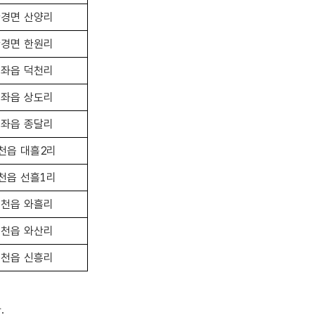
경면 산양리
경면 한원리
좌읍 덕천리
좌읍 상도리
좌읍 종달리
천읍 대흘2리
천읍 선흘1리
천읍 와흘리
천읍 와산리
천읍 신흥리
.