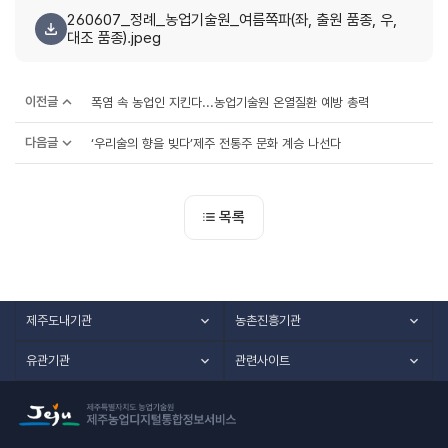
260607_정례_농업기술원_여름쪽파(좌, 출원 품종, 우,
대조 품종).jpeg
이전글
폭염 속 농업인 지킨다...농업기술원 온열질환 예방 총력
다음글
‘우리술의 향을 빚다’제주 전통주 문화 계승 나선다
목록
제주도내기관
농촌진흥기관
유관기관
관련사이트