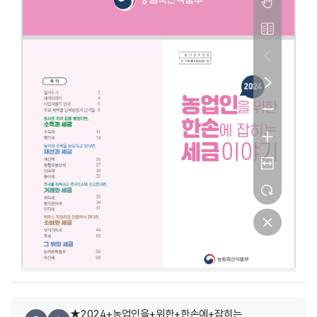
★2024+농업인을+위한+한손에+잡히는