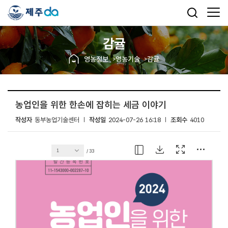
감귤
영농정보
영농기술
감귤
농업인을 위한 한손에 잡히는 세금 이야기
작성자
동부농업기술센터
작성일
2024-07-26 16:18
조회수
4010