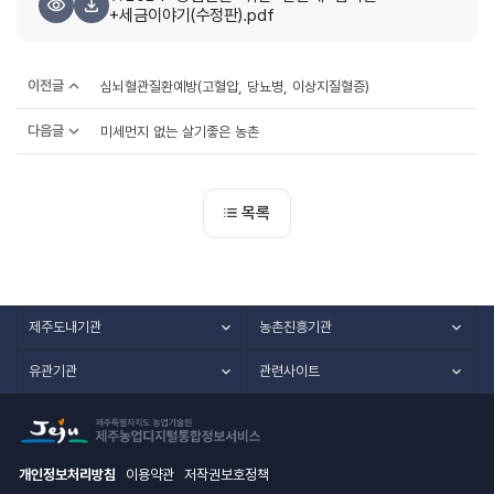
+세금이야기(수정판).pdf
이전글
심뇌혈관질환예방(고혈압, 당뇨병, 이상지질혈증)
다음글
미세먼지 없는 살기좋은 농촌
목록
제주도내기관
농촌진흥기관
유관기관
관련사이트
개인정보처리방침
이용약관
저작권보호정책