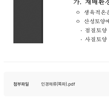
첨부파일
인경채류(쪽파).pdf