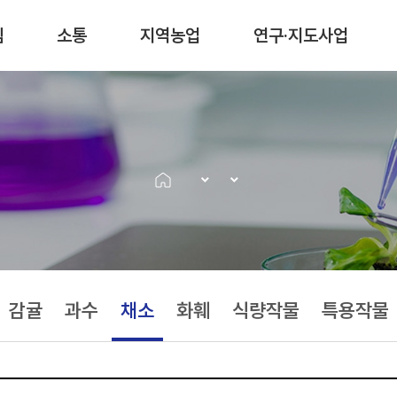
림
소통
지역농업
연구·지도사업
감귤
과수
채소
화훼
식량작물
특용작물