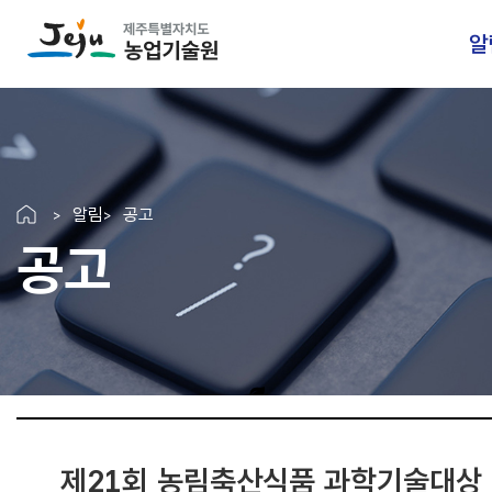
알
알림
공고
공고
제21회 농림축산식품 과학기술대상 