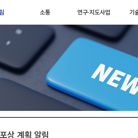
림
소통
연구·지도사업
기
포상 계획 알림