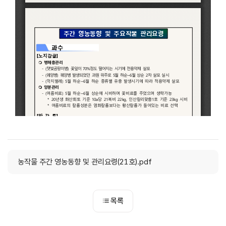
농작물 주간 영농동향 및 관리요령(21호).pdf
목록