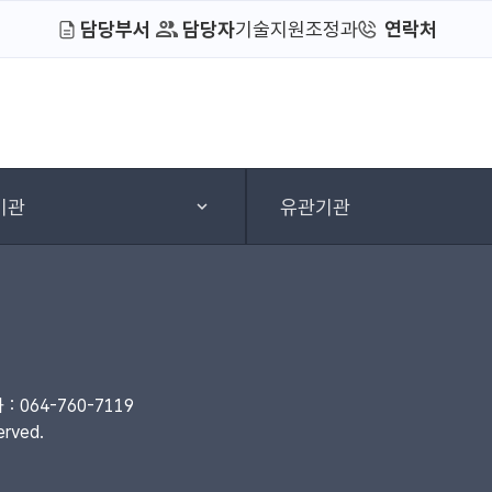
담당부서
담당자
기술지원조정과
연락처
기관
유관기관
 064-760-7119
rved.