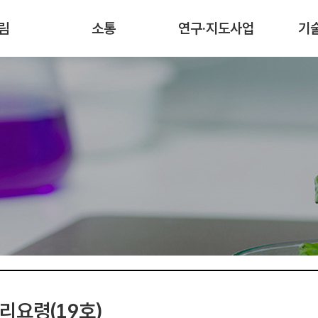
림
소통
연구·지도사업
기
리요령(19호)