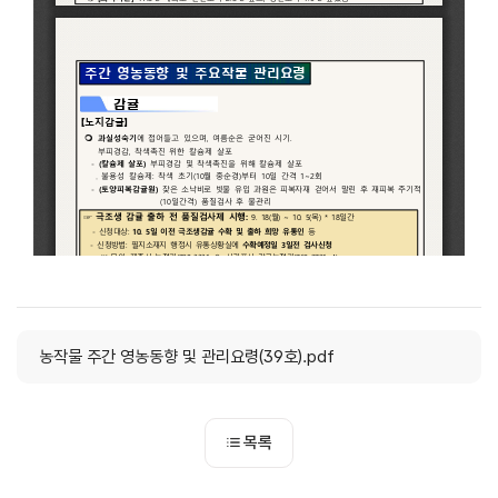
농작물 주간 영농동향 및 관리요령(39호).pdf
목록