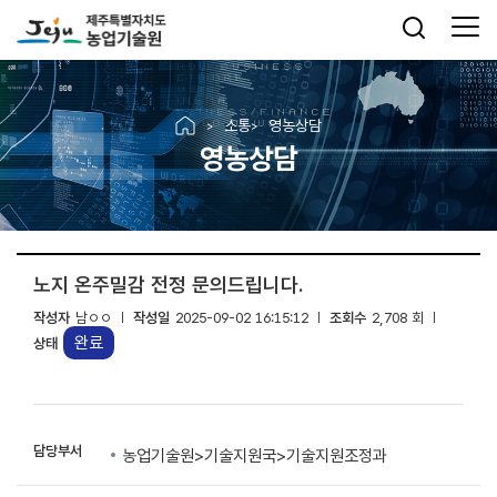
소통
영농상담
영농상담
노지 온주밀감 전정 문의드립니다.
작성자
남ㅇㅇ
작성일
2025-09-02 16:15:12
조회수
2,708 회
완료
상태
담당부서
농업기술원>기술지원국>기술지원조정과